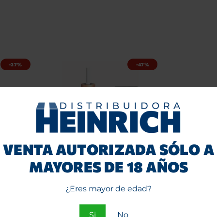
-27%
-47%
VENTA AUTORIZADA SÓLO A
MAYORES DE 18 AÑOS
z King
Vaporizador Omura S1
Pipa 
andeja
Gold (Dorado)
rejill
0 16
$
37.900
$
19.990
¿Eres mayor de edad?
+IVA
G75C
0
+IVA
Si
No