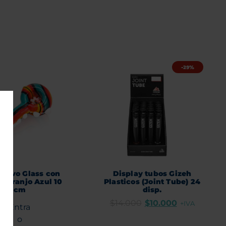
-29%
Calvo Glass con
Display tubos Gizeh
a Naranjo Azul 10
Plasticos (Joint Tube) 24
cm
disp.
$
14.000
$
10.000
+IVA
Entra
o