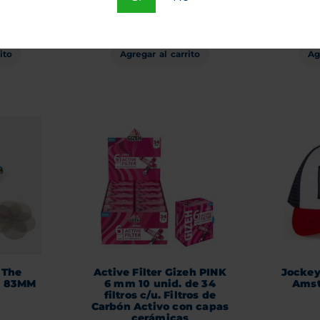
par
ito
Agregar al carrito
Ag
 The
Active Filter Gizeh PINK
Jockey
l 83MM
6 mm 10 unid. de 34
Amst
a
filtros c/u. Filtros de
Carbón Activo con capas
cerámicas