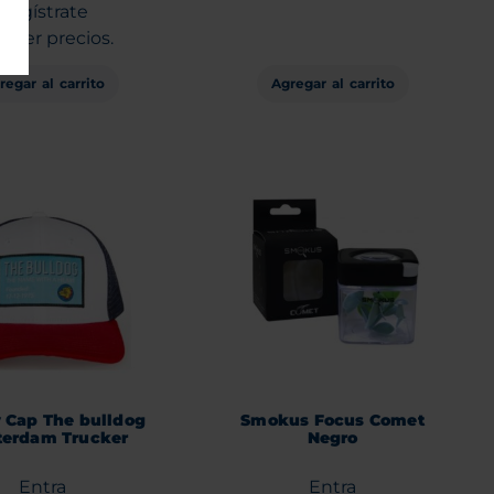
Regístrate
a ver precios.
regar al carrito
Agregar al carrito
 Cap The bulldog
Smokus Focus Comet
erdam Trucker
Negro
Entra
Entra