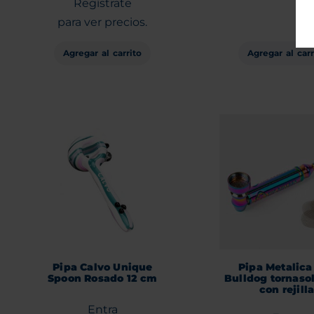
Regístrate
para ver precios.
Agregar al carrito
Agregar al carr
Pipa Calvo Unique
Pipa Metalica
Spoon Rosado 12 cm
Bulldog tornaso
con rejill
Entra