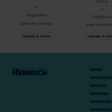
Entra
o
o
Regístrate
Regístrat
para ver precios.
para ver prec
Agregar al carr
Agregar al carrito
INICIO
CATÁLOGO
MARCAS
EMPRESA
COMPRAS Y
CONTACTO