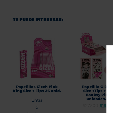
TE PUEDE INTERESAR:
Papelillos Gizeh Pink
Papelillo G-Roll
King Size + Tips 26 unid.
Size +Tips + B
Banksy Pink 1
unidades. B
Entra
$
27.500
$
19.99
o