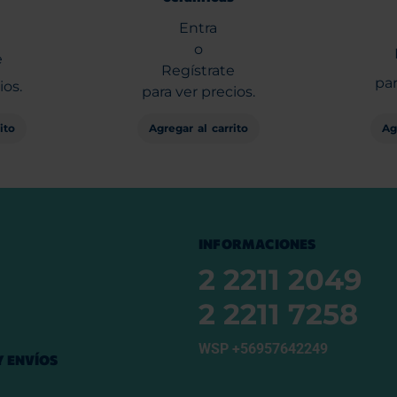
Entra
o
e
Regístrate
par
ios.
para ver precios.
ito
Ag
Agregar al carrito
INFORMACIONES
2 2211 2049
2 2211 7258
WSP +56957642249
 ENVÍOS