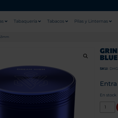
as
Tabaquería
Tabacos
Pilas y Linternas
e 63mm
GRIN
BLU
SKU:
DHG
Entra
En stock