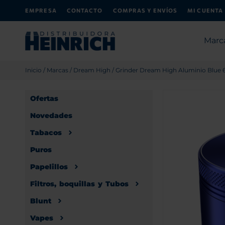
EMPRESA
CONTACTO
COMPRAS Y ENVÍOS
MI CUENTA
Marc
Inicio
/
Marcas
/
Dream High
/ Grinder Dream High Aluminio Blu
Ofertas
Novedades
Tabacos
Puros
Papelillos
Filtros, boquillas y Tubos
Blunt
Vapes