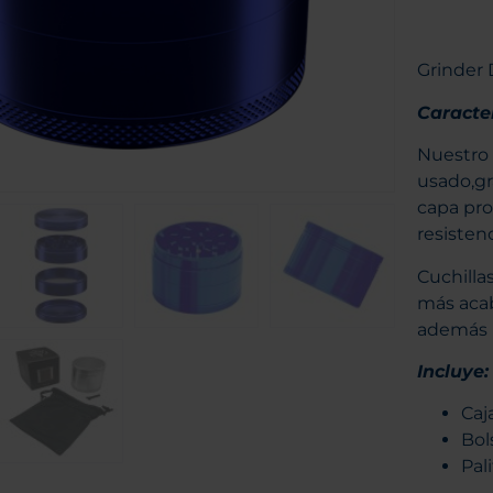
Grinder
Caracter
Nuestro 
usado,gr
capa pro
resisten
Cuchilla
más acab
además u
Incluye:
Caj
Bol
Pal