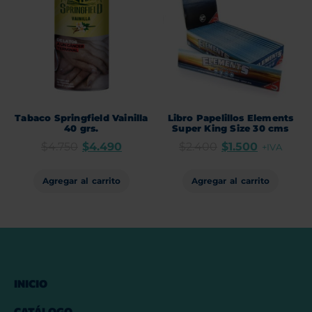
Tabaco Springfield Vainilla
Libro Papelillos Elements
40 grs.
Super King Size 30 cms
$
4.750
$
4.490
$
2.400
$
1.500
+IVA
Agregar al carrito
Agregar al carrito
INICIO
CATÁLOGO