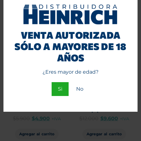
Agregar al carrito
Agregar al carrito
VENTA AUTORIZADA
-17%
-20%
SÓLO A MAYORES DE 18
AÑOS
¿Eres mayor de edad?
Si
No
Papelillo Gizeh 420
Cajitas Metalicas Gizeh
Limited Edition 1/4 25
Multiuso 10 unid. con 4
unidc
papeles N°1
$
5.900
$
4.900
$
12.000
$
9.600
+IVA
+IVA
Agregar al carrito
Agregar al carrito