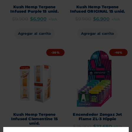
Kush Hemp Terpene
Kush Hemp Terpene
Infused Purple 15 unid.
Infused ORIGINAL 15 unid.
$
9.900
$
6.900
$
9.900
$
6.900
+IVA
+IVA
Agregar al carrito
Agregar al carrito
-30%
-10%
Kush Hemp Terpene
Encendedor Zengaz Jet
Infused Clementine 15
Flame ZL-3 Hippie
unid.
$
25.200
$
22.680
+IVA
$
9.900
$
6.900
+IVA