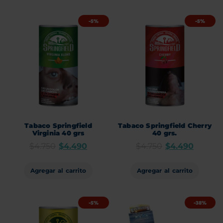
-5%
-5%
Tabaco Springfield
Tabaco Springfield Cherry
Virginia 40 grs
40 grs.
$
4.750
$
4.490
$
4.750
$
4.490
Agregar al carrito
Agregar al carrito
-5%
-38%