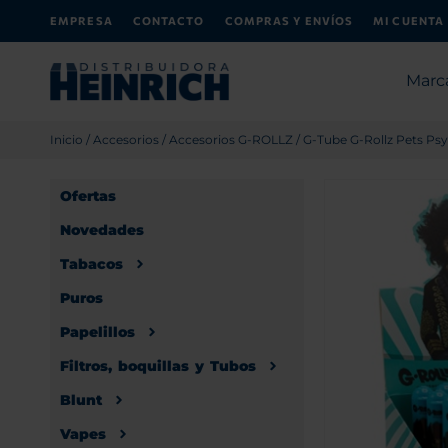
EMPRESA
CONTACTO
COMPRAS Y ENVÍOS
MI CUENTA
Marc
Inicio
/
Accesorios
/
Accesorios G-ROLLZ
/ G-Tube G-Rollz Pets Ps
Ofertas
Novedades
Tabacos
Puros
Papelillos
Filtros, boquillas y Tubos
Blunt
Vapes