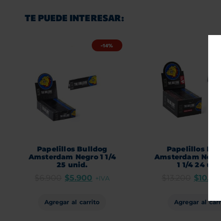
TE PUEDE INTERESAR:
-14%
Papelillos Bulldog
Papelillos Bu
Amsterdam Negro 1 1/4
Amsterdam Negro
25 unid.
1 1/4 24 uni
$
6.900
$
5.900
$
13.200
$
10.90
+IVA
Agregar al carrito
Agregar al carr