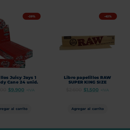
-29%
-42%
llos Juicy Jays 1
Libro papelillos RAW
ndy Cane 24 unid.
SUPER KING SIZE
000
$
9.900
$
2.600
$
1.500
+IVA
+IVA
regar al carrito
Agregar al carrito