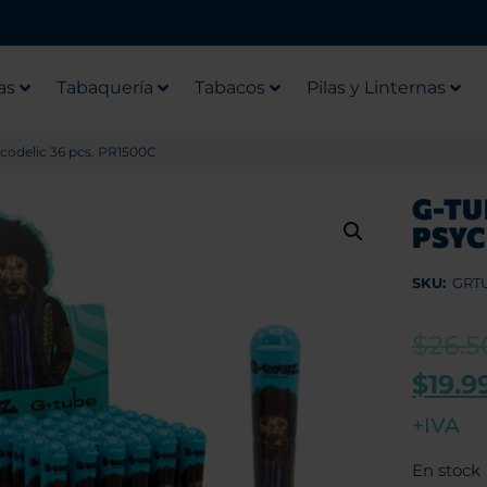
as
Tabaquería
Tabacos
Pilas y Linternas
ycodelic 36 pcs. PR1500C
G-TU
PSYC
SKU:
GRT
$
26.5
$
19.9
+IVA
En stock