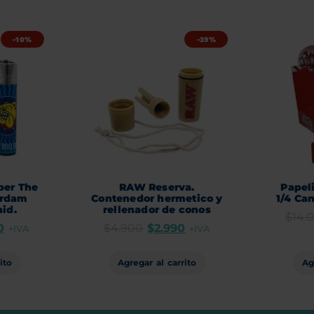
-10%
-39%
per The
RAW Reserva.
Papeli
erdam
Contenedor hermetico y
1/4 Ca
nid.
rellenador de conos
$
14.
0
$
4.900
$
2.990
+IVA
+IVA
ito
Agregar al carrito
Ag