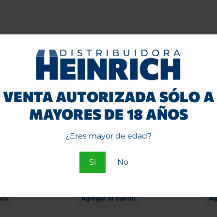
-17%
-30%
VENTA AUTORIZADA SÓLO A
MAYORES DE 18 AÑOS
¿Eres mayor de edad?
lldog
Kush Hemp Terpene
Papeli
 + TIPS
Infused Clementine 15
1/4 
Si
No
d.
unid.
$
22.
0
$
9.900
$
6.900
+IVA
+IVA
ito
Agregar al carrito
Ag