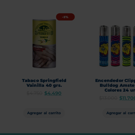
-5%
Tabaco Springfield
Encendedor Clip
Vainilla 40 grs.
Bulldog Amst
Colores 24 u
$
4.750
$
4.490
$
13.000
$
11.70
Agregar al carrito
Agregar al carr