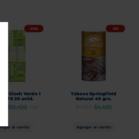
-30%
-5%
llos Gizeh Verde 1
Tabaco Springfield
+ TIPS 26 unid.
Natural 40 grs.
000
$
15.400
$
4.750
$
4.490
+IVA
regar al carrito
Agregar al carrito