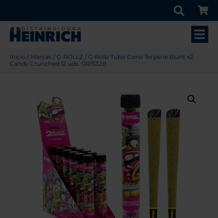
Inicio
/
Marcas
/
G-ROLLZ
/ G-Rollz Tubo Cono Terpene Blunt x2
Candy Crunched 12 uds. GR1532B