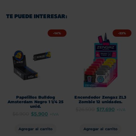
TE PUEDE INTERESAR:
-14%
-33%
Papelillos Bulldog
Encendedor Zengaz ZL3
Amsterdam Negro 1 1/4 25
Zombie 12 unidades.
unid.
$
26.500
$
17.690
+IVA
$
6.900
$
5.900
+IVA
Agregar al carrito
Agregar al carrito