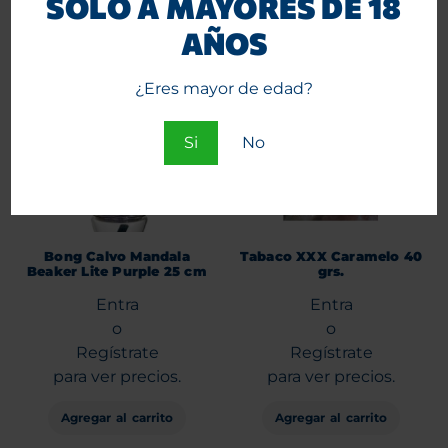
SÓLO A MAYORES DE 18
AÑOS
¿Eres mayor de edad?
Si
No
Bong Calvo Mandala
Tabaco XXX Caramelo 40
Beaker Lite Purple 25 cm
grs.
Entra
Entra
o
o
Regístrate
Regístrate
para ver precios.
para ver precios.
Agregar al carrito
Agregar al carrito