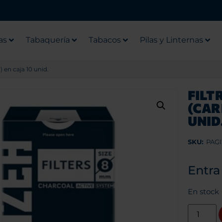
as
Tabaquería
Tabacos
Pilas y Linternas
 en caja 10 unid.
FILT
(CAR
UNID
SKU:
PAGI
Entra
En stock