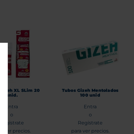
 Gizeh XL SLim 20
Tubos Gizeh Mentolados
unid.
100 unid
Entra
Entra
o
o
Regístrate
Regístrate
a ver precios.
para ver precios.