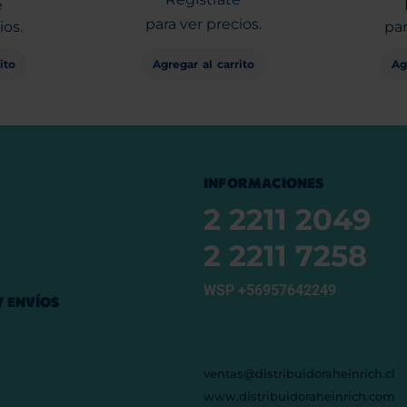
e
para ver precios.
ios.
par
Agregar al carrito
ito
Ag
INFORMACIONES
2 2211 2049
2 2211 7258
WSP +56957642249
 ENVÍOS
ventas@distribuidoraheinrich.cl
www.distribuidoraheinrich.com