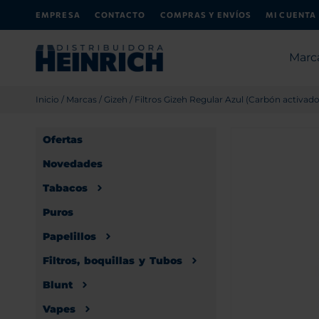
EMPRESA
CONTACTO
COMPRAS Y ENVÍOS
MI CUENTA
Marc
Inicio
/
Marcas
/
Gizeh
/ Filtros Gizeh Regular Azul (Carbón activado)
Ofertas
Novedades
Tabacos
Puros
Papelillos
Filtros, boquillas y Tubos
Blunt
Vapes