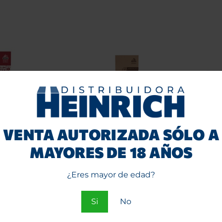
VENTA AUTORIZADA SÓLO A
MAYORES DE 18 AÑOS
m Rojo
Filtro Gizeh Unbleached
Filtros
(120 +
XL Slim biodegradables
d
10 unid.
¿Eres mayor de edad?
Entra
o
Si
No
e
Regístrate
par
ios.
para ver precios.