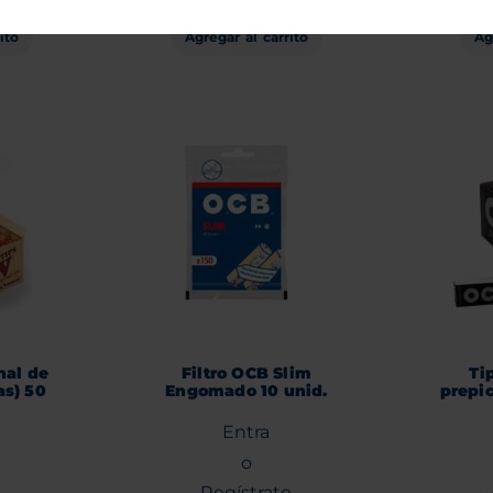
Ag
ito
Agregar al carrito
nal de
Filtro OCB Slim
Ti
as) 50
Engomado 10 unid.
prepic
Entra
o
Regístrate