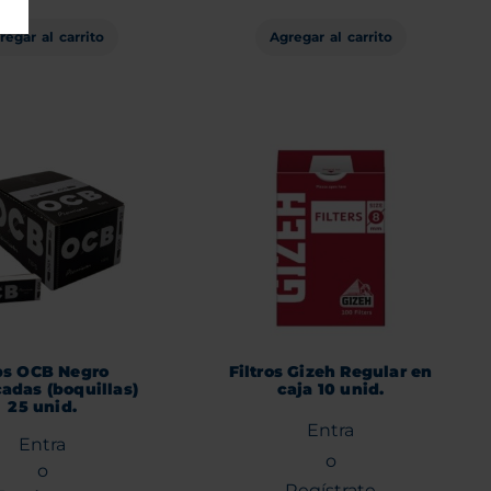
regar al carrito
Agregar al carrito
ps OCB Negro
Filtros Gizeh Regular en
adas (boquillas)
caja 10 unid.
25 unid.
Entra
Entra
o
o
Regístrate