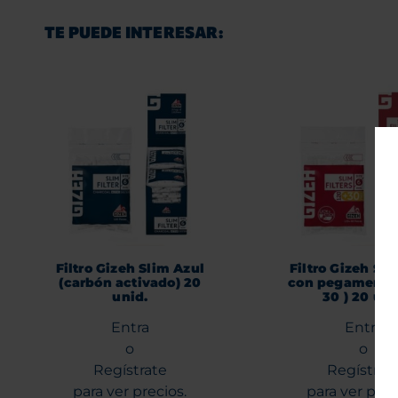
TE PUEDE INTERESAR:
Filtro Gizeh Slim Azul
Filtro Gizeh Sli
(carbón activado) 20
con pegamento 
unid.
30 ) 20 uni
Entra
Entra
o
o
Regístrate
Regístrat
para ver precios.
para ver prec