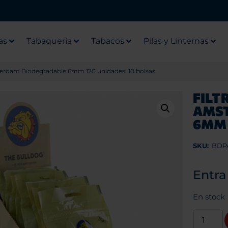
as
Tabaquería
Tabacos
Pilas y Linternas
terdam Biodegradable 6mm 120 unidades. 10 bolsas
FILT
AMS
6MM 
SKU:
BDP
Entra
En stock