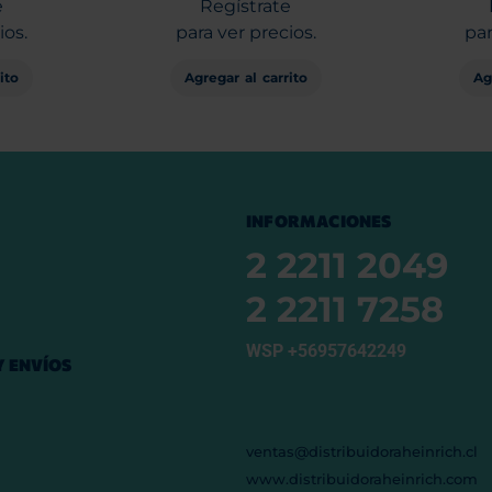
e
Regístrate
ios.
para ver precios.
par
ito
Agregar al carrito
Ag
INFORMACIONES
2 2211 2049
2 2211 7258
WSP +56957642249
 ENVÍOS
ventas@distribuidoraheinrich.cl
www.distribuidoraheinrich.com