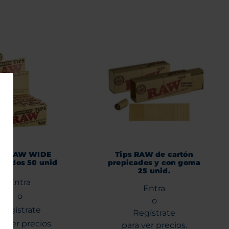
ps RAW WIDE
Tips RAW de cartón
orados 50 unid
prepicados y con goma
25 unid.
Entra
Entra
o
o
Regístrate
Regístrate
a ver precios.
para ver precios.