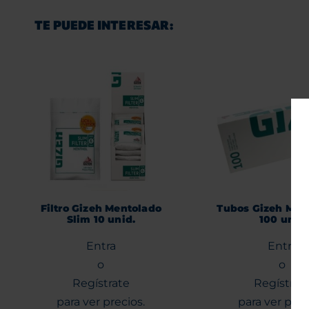
TE PUEDE INTERESAR:
Filtro Gizeh Mentolado
Tubos Gizeh Men
Slim 10 unid.
100 unid
Entra
Entra
o
o
Regístrate
Regístrat
para ver precios.
para ver prec