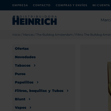
EMPRESA
CONTACTO
COMPRAS Y ENVÍOS
MI CUENTA
Marc
Inicio
/
Marcas
/
The Bulldog Amsterdam
/ Filtro The Bulldog Ams
Ofertas
Novedades
Tabacos
Puros
Papelillos
Filtros, boquillas y Tubos
Blunt
Vapes