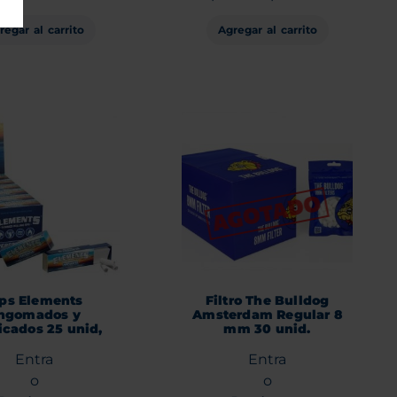
regar al carrito
Agregar al carrito
ips Elements
Filtro The Bulldog
ngomados y
Amsterdam Regular 8
icados 25 unid,
mm 30 unid.
Entra
Entra
o
o