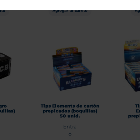
ito
Ag
Agregar al carrito
gro
Tips Elements de cartón
T
uillas)
prepicados (boquillas)
E
50 unid.
prep
Entra
o