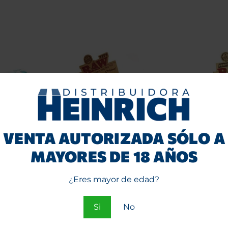
VENTA AUTORIZADA SÓLO A
MAYORES DE 18 AÑOS
tolados
Tips RAW Original de
Ti
cartón (boquillas) 50
perf
unid.
¿Eres mayor de edad?
Entra
o
Si
No
e
Regístrate
ios.
par
para ver precios.