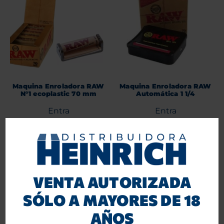
Maquina Enroladora RAW
Maquina Enroladora RAW
N°1 ecoplastic 70 mm
Automática 1 1/4
Entra
Entra
o
o
Regístrate
Regístrate
para ver precios.
para ver precios.
Agregar al carrito
Agregar al carrito
VENTA AUTORIZADA
SÓLO A MAYORES DE 18
AÑOS