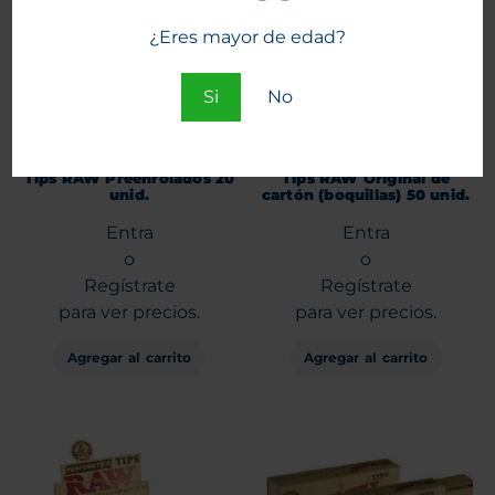
¿Eres mayor de edad?
Si
No
Tips RAW Preenrolados 20
Tips RAW Original de
unid.
cartón (boquillas) 50 unid.
Entra
Entra
o
o
Regístrate
Regístrate
para ver precios.
para ver precios.
Agregar al carrito
Agregar al carrito