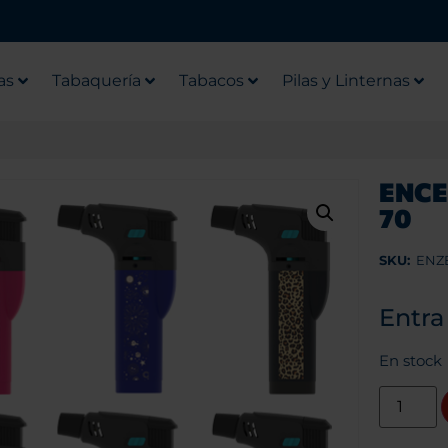
as
Tabaquería
Tabacos
Pilas y Linternas
ENCE
70
SKU:
ENZ
Entra
En stock