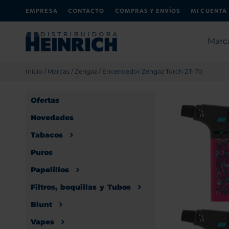
EMPRESA
CONTACTO
COMPRAS Y ENVÍOS
MI CUENTA
Marc
Inicio
/
Marcas
/
Zengaz
/ Encendedor Zengaz Torch ZT-70
Ofertas
Novedades
Tabacos
Puros
Papelillos
Filtros, boquillas y Tubos
Blunt
Vapes