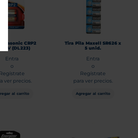
 Panasonic CRP2
Tira Pila Maxell SR626 x
tio 6V (DL223)
5 unid.
Entra
Entra
o
o
Regístrate
Regístrate
a ver precios.
para ver precios.
regar al carrito
Agregar al carrito