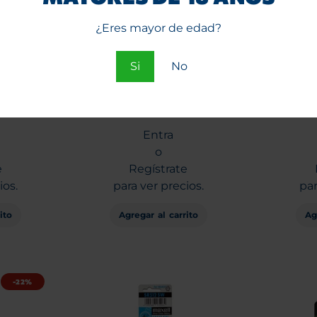
¿Eres mayor de edad?
Si
No
Rojo N°1
Papelillos C-thru Crystal
Pila
d.
Celulosa Trasparente
li
Entra
o
e
Regístrate
ios.
para ver precios.
par
ito
Agregar al carrito
Ag
-22%