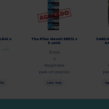
 LR41 x
Tira Pilas Maxell SR512 x
CARGA
5 unid.
AA
0
+IVA
Entra
o
Regístrate
para ver precios.
par
Leer más
Ag
ito