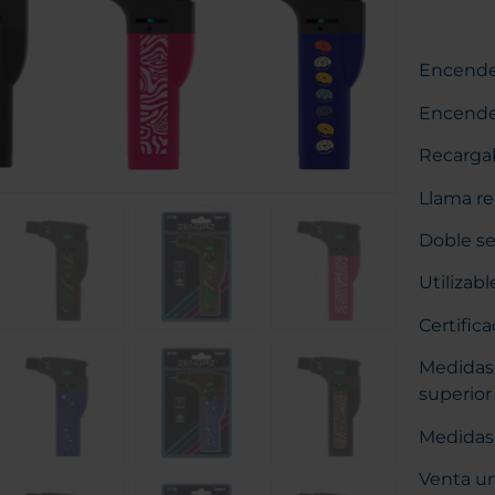
Encende
Encended
Recarga
Llama re
Doble s
Utilizabl
Certific
Medidas 
superior
Medidas 
Venta un