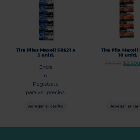
Tira Pilas Maxell SR621 x
Tira Pila Maxell
5 unid.
10 unid.
$
3.200
$
2.50
Entra
o
Regístrate
para ver precios.
Agregar al carrito
Agregar al carr