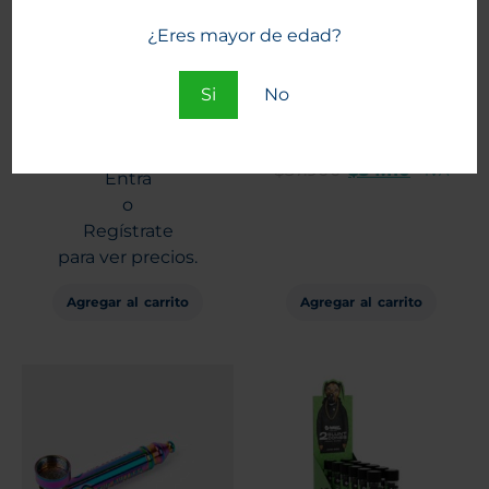
¿Eres mayor de edad?
Si
No
Pipa Calvo Unique Spoon
Vaporizador Omura S1
Amarillo Verde 12 cm
Black (Negro)
$
37.900
$
34.110
+IVA
Entra
o
Regístrate
para ver precios.
Agregar al carrito
Agregar al carrito