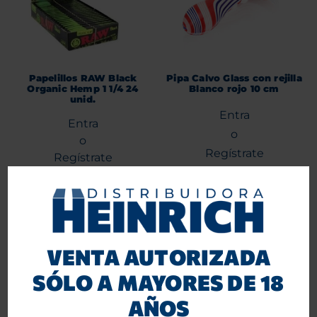
Papelillos RAW Black
Pipa Calvo Glass con rejilla
Organic Hemp 1 1/4 24
Blanco rojo 10 cm
unid.
Entra
Entra
o
o
Regístrate
Regístrate
para ver precios.
para ver precios.
Agregar al carrito
Agregar al carrito
VENTA AUTORIZADA
-10%
SÓLO A MAYORES DE 18
AÑOS