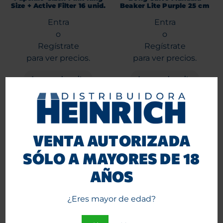
Size + Active Filter 16 unid.
Beaker Lite Purple 25 cm
Entra
Entra
o
o
Regístrate
Regístrate
para ver precios.
para ver precios.
Agregar al carrito
Agregar al carrito
VENTA AUTORIZADA
SÓLO A MAYORES DE 18
AÑOS
¿Eres mayor de edad?
G-Rollz Hemp Wraps X 4
Tabaco XXX Caramelo 40
Tutti Fruti 15 Unid. PR1516E
grs.