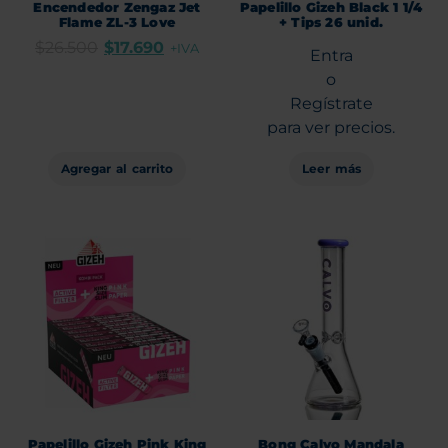
Encendedor Zengaz Jet
Papelillo Gizeh Black 1 1/4
Flame ZL-3 Love
+ Tips 26 unid.
$
26.500
$
17.690
+IVA
Entra
o
Regístrate
para ver precios.
Agregar al carrito
Leer más
Papelillo Gizeh Pink King
Bong Calvo Mandala