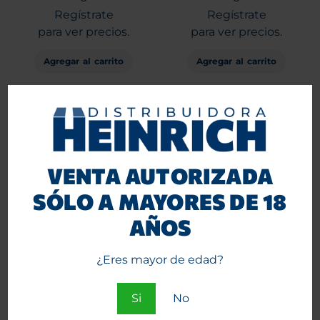
Regístrate
Regístrate
para ver precios.
para ver precios.
Agregar al carrito
Agregar al carrito
VENTA AUTORIZADA
SÓLO A MAYORES DE 18
AÑOS
G-Rollz Hemp Wraps X 4
Tabaco XXX Natural 40
¿Eres mayor de edad?
Tutti Fruti 15 Unid. PR1516E
grs.
Entra
Entra
Si
No
o
o