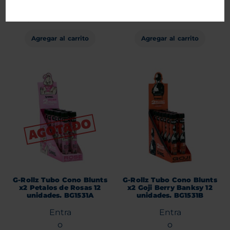
Regístrate
Regístrate
para ver precios.
para ver precios.
Agregar al carrito
Agregar al carrito
G-Rollz Tubo Cono Blunts
G-Rollz Tubo Cono Blunts
x2 Petalos de Rosas 12
x2 Goji Berry Banksy 12
unidades. BG1531A
unidades. BG1531B
Entra
Entra
o
o