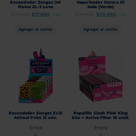
Encendedor Zengaz Jet
Vaporizador Omura X1
Flame ZL-3 Love
Jade (Verde)
$
26.500
$
17.690
$
96.900
$
79.990
+IVA
+IVA
Agregar al carrito
Agregar al carrito
Encendedor Zengaz ZL12
Papelillo Gizeh Pink King
Animal Print 12 uds.
Size + Active Filter 16 unid.
Entra
Entra
o
o