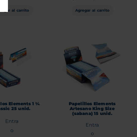
regar al carrito
Agregar al carrito
llos Elements 1 ¼
Papelillos Elements
assic 25 unid.
Artesano King Size
(sabana) 15 unid.
Entra
Entra
o
o