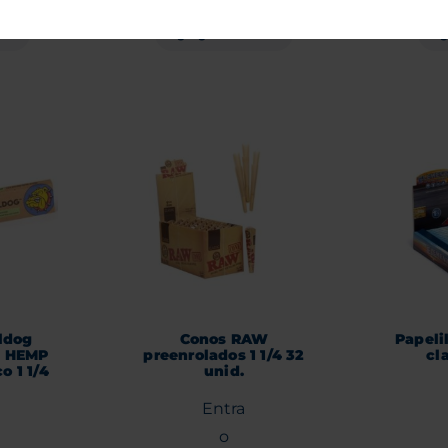
Agregar al carrito
ito
Ag
lldog
Conos RAW
Papeli
 HEMP
preenrolados 1 1/4 32
cl
 1 1/4
unid.
Entra
o