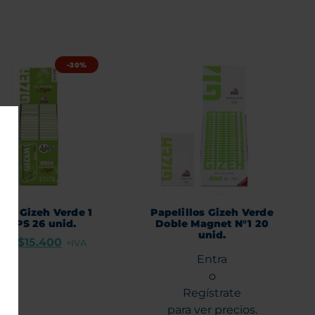
-30%
llos Gizeh Verde 1
Papelillos Gizeh Verde
+ TIPS 26 unid.
Doble Magnet N°1 20
unid.
000
$
15.400
+IVA
Entra
o
Regístrate
para ver precios.