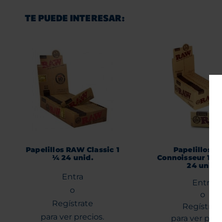
TE PUEDE INTERESAR:
Papelillos RAW Classic 1
Papelillos 
¼ 24 unid.
Connoisseur 1 1/4
24 unid.
Entra
Entra
o
o
Regístrate
Regístrat
para ver precios.
para ver prec