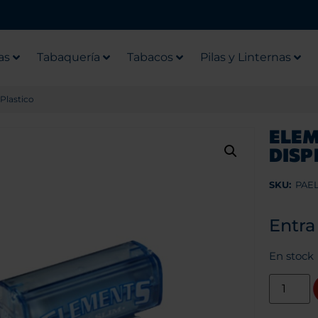
as
Tabaquería
Tabacos
Pilas y Linternas
Plastico
ELEM
DISP
SKU:
PAE
Entra
En stock