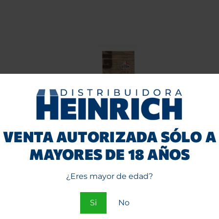
VENTA AUTORIZADA SÓLO A
RAW
Papelillos Gizeh Brown 1
Papeli
MAYORES DE 18 AÑOS
 + TIPS
¼ 25 unid.
1/4 
$
22.
Entra
¿Eres mayor de edad?
o
Regístrate
Si
No
e
para ver precios.
ios.