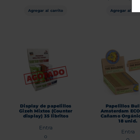
Agregar al carrito
Agregar al carr
Display de papelillos
Papelillos Bu
Gizeh Mixtos (Counter
Amsterdam ECO
display) 35 libritos
Cañamo Orgánico
18 unid.
Entra
Entra
o
o