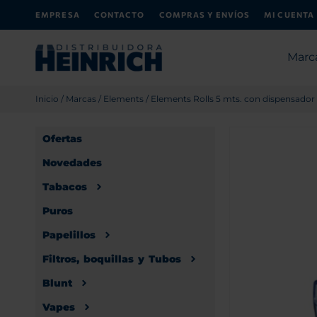
EMPRESA
CONTACTO
COMPRAS Y ENVÍOS
MI CUENTA
Marc
Inicio
/
Marcas
/
Elements
/ Elements Rolls 5 mts. con dispensador 
Ofertas
Novedades
Tabacos
Puros
Papelillos
Filtros, boquillas y Tubos
Blunt
Vapes