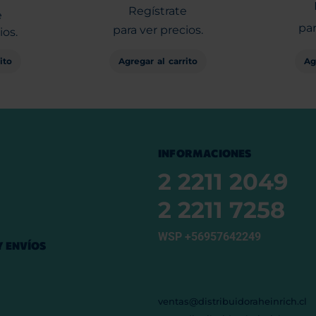
Regístrate
e
par
para ver precios.
ios.
Agregar al carrito
Ag
ito
INFORMACIONES
2 2211 2049
2 2211 7258
WSP +56957642249
 ENVÍOS
ventas@distribuidoraheinrich.cl