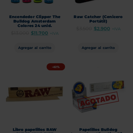
Encendedor Clipper The
Raw Catcher (Cenicero
Bulldog Amsterdam
Portátil)
Colores 24 unid.
$
3.500
$
2.900
+IVA
$
13.000
$
11.700
+IVA
Agregar al carrito
Agregar al carrito
-42%
Libro papelillos RAW
Papelillos Bulldog