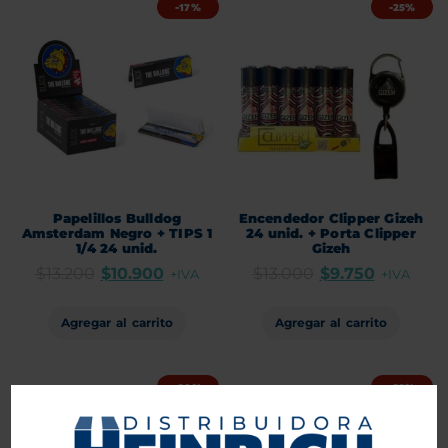
-17%
-25%
Papelillos Bulldog
Encendedor Clipper Gizeh
Amsterdam Negro + TIPS 1
24 unid. + Porta Clipper
1/4 24 unid.
Gizeh
$
13.200
$
10.900
$
13.000
$
9.750
+IVA
+IVA
Agregar al carrito
Agregar al carrito
-30%
-32%