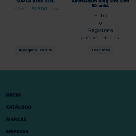
SUPER KING SIZE
Amsterdam King Size Slim
50 unid.
$
2.600
$
1.500
+IVA
Entra
o
Regístrate
para ver precios.
Agregar al carrito
Leer más
INICIO
CATÁLOGO
MARCAS
EMPRESA