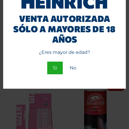
VENTA AUTORIZADA
SÓLO A MAYORES DE 18
AÑOS
Papelillos Gizeh Verde 1 1/4
Maquina Enroladora Gizeh
+ TIPS 26 unid.
acrílica 1 1/4
¿Eres mayor de edad?
$
22.000
$
15.400
$
1.760
$
1.190
+IVA
+IVA
Si
No
Agregar al carrito
Agregar al carrito
-5%