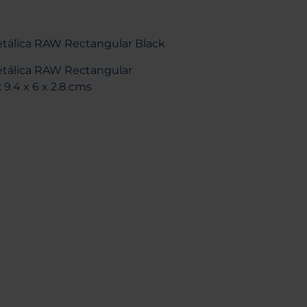
etálica RAW Rectangular Black
etálica RAW Rectangular
 9.4 x 6 x 2.8 cms