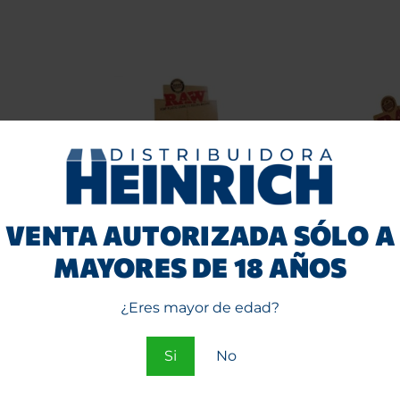
VENTA AUTORIZADA SÓLO A
MAYORES DE 18 AÑOS
Classic
Maquina Enroladora
Tips 
sabana)
Raw King Size Slim
cartó
¿Eres mayor de edad?
Entra
o
Si
No
Regístrate
e
para ver precios.
ios.
par