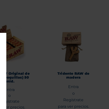
RAW Original de
Tridente RAW de
n (boquillas) 50
madera
unid.
Entra
Entra
o
o
Regístrate
Regístrate
para ver precios.
a ver precios.