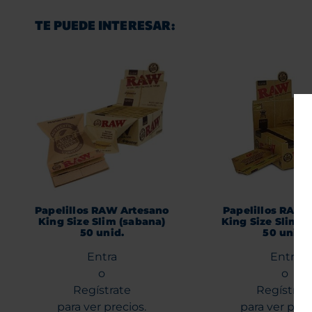
TE PUEDE INTERESAR:
Papelillos RAW Artesano
Papelillos RAW 
King Size Slim (sabana)
King Size Slim (
50 unid.
50 unid.
Entra
Entra
o
o
Regístrate
Regístrat
para ver precios.
para ver prec