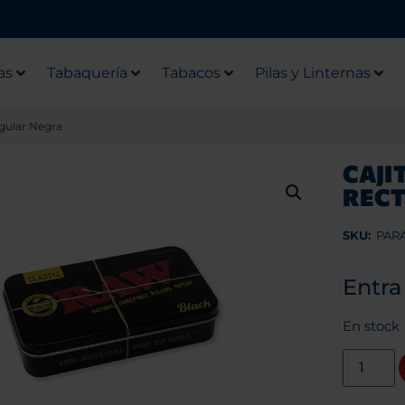
as
Tabaquería
Tabacos
Pilas y Linternas
gular Negra
CAJI
REC
SKU:
PAR
Entra
En stock