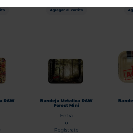
Agregar al carrito
ito
Ag
ca RAW
Bandeja Metalica RAW
Bande
Forest Mini
Entra
o
e
Regístrate