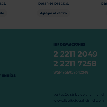
ios.
para ver precios.
par
ito
Agregar al carrito
INFORMACIONES
2 2211 2049
2 2211 7258
WSP +56957642249
 ENVÍOS
ventas@distribuidoraheinrich.cl
www.distribuidoraheinrich.com