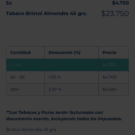
5
x
$
4.750
$
23.750
Tabaco Bristol Almendra 45 grs.
Cantidad
Descuento (%)
Precio
1 - 49
—
$
4.750
50 - 99
1.05 %
$
4.700
100+
3.37 %
$
4.590
**Los Tabacos y Puros serán facturados con
documento exento, incluyendo todos los impuestos.
Bristol Almendra 45 grs.