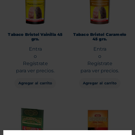
Tabaco Bristol Vainilla 45
Tabaco Bristol Caramelo
grs.
45 grs.
Entra
Entra
o
o
Regístrate
Regístrate
para ver precios.
para ver precios.
Agregar al carrito
Agregar al carrito