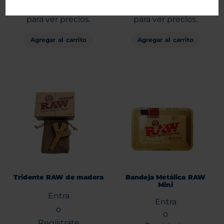
Regístrate
Regístrate
para ver precios.
para ver precios.
Agregar al carrito
Agregar al carrito
Tridente RAW de madera
Bandeja Metálica RAW
Mini
Entra
Entra
o
o
Regístrate