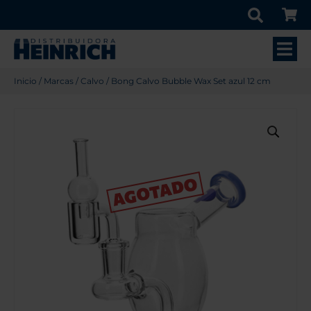
Inicio
/
Marcas
/
Calvo
/ Bong Calvo Bubble Wax Set azul 12 cm