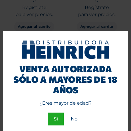
o
o
Regístrate
Regístrate
para ver precios.
para ver precios.
Agregar al carrito
Agregar al carrito
VENTA AUTORIZADA
SÓLO A MAYORES DE 18
AÑOS
¿Eres mayor de edad?
Papelillos Gizeh Rolls 5
Cajita metálica RAW para
mts Extra fine 20 unid.
preenrolados King Size
Si
No
Entra
Entra
o
o