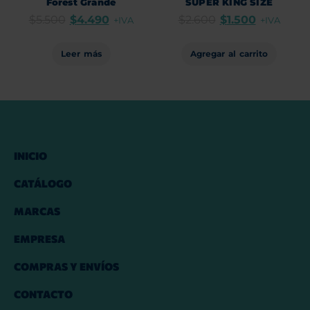
Forest Grande
SUPER KING SIZE
$
5.500
$
4.490
$
2.600
$
1.500
+IVA
+IVA
Leer más
Agregar al carrito
INICIO
CATÁLOGO
MARCAS
EMPRESA
COMPRAS Y ENVÍOS
CONTACTO