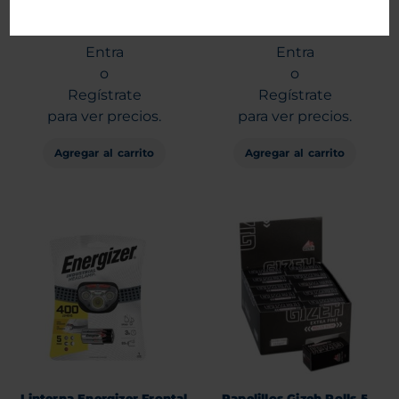
Batería 9 Volts Energizer
Blister Pila Energizer A27
Alcalina
x1unid.
Entra
Entra
o
o
Regístrate
Regístrate
para ver precios.
para ver precios.
Agregar al carrito
Agregar al carrito
Linterna Energizer Frontal
Papelillos Gizeh Rolls 5