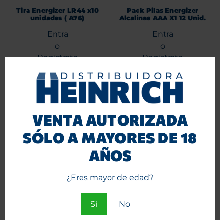
Tira Energizer LR44 x10
Pack Pilas Energizer
unidades ( A76)
Alcalinas AAA X1 12 Unid.
Entra
Entra
o
o
Regístrate
Regístrate
para ver precios.
para ver precios.
Agregar al carrito
Agregar al carrito
VENTA AUTORIZADA
SÓLO A MAYORES DE 18
AÑOS
¿Eres mayor de edad?
Si
No