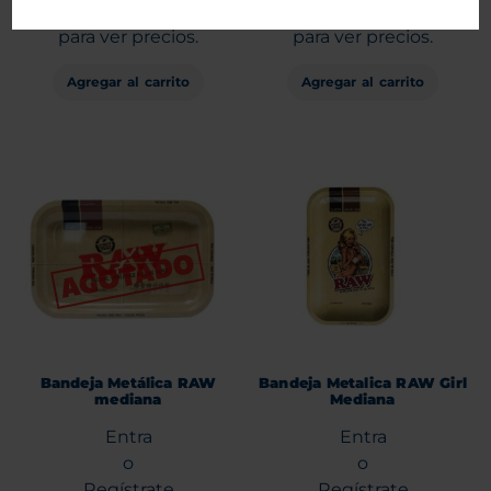
Regístrate
Regístrate
para ver precios.
para ver precios.
Agregar al carrito
Agregar al carrito
Bandeja Metálica RAW
Bandeja Metalica RAW Girl
mediana
Mediana
Entra
Entra
o
o
Regístrate
Regístrate