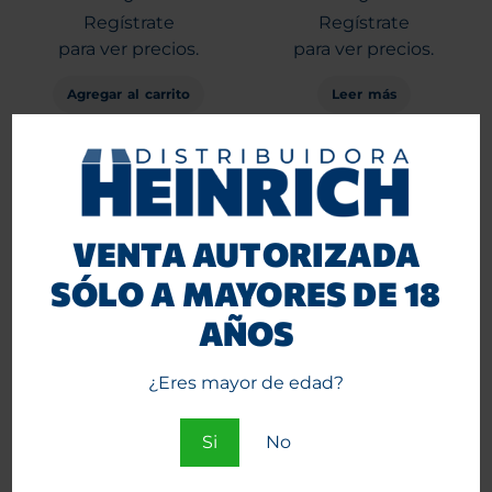
Regístrate
Regístrate
para ver precios.
para ver precios.
Agregar al carrito
Leer más
VENTA AUTORIZADA
SÓLO A MAYORES DE 18
AÑOS
¿Eres mayor de edad?
Bandeja Gizeh Metálica
Bandeja Metálica RAW Girl
Mediana 420 edition
Mini
Si
No
Entra
Entra
o
o