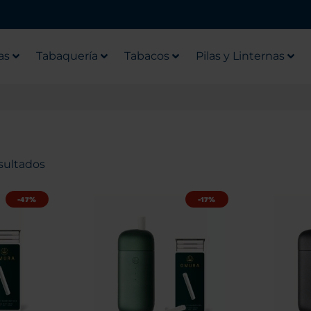
as
Tabaquería
Tabacos
Pilas y Linternas
sultados
-47%
-17%