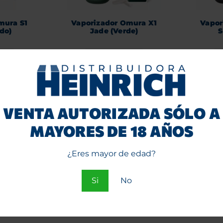
mura S1
Vaporizador Omura X1
Vapor
do)
Jade (Verde)
S
rrito
Agregar al carrito
Ag
VENTA AUTORIZADA SÓLO A
MAYORES DE 18 AÑOS
¿Eres mayor de edad?
Si
No