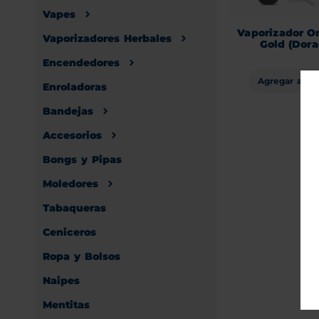
Vapes
Vaporizador O
Vaporizadores Herbales
Gold (Dora
Encendedores
Agregar al ca
Enroladoras
Bandejas
Accesorios
Bongs y Pipas
Moledores
Tabaqueras
Ceniceros
Ropa y Bolsos
Naipes
Mentitas