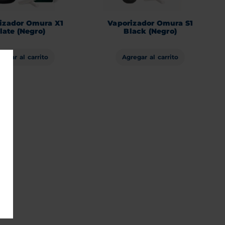
izador Omura X1
Vaporizador Omura S1
late (Negro)
Black (Negro)
regar al carrito
Agregar al carrito