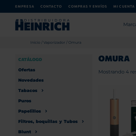
EMPRESA
CONTACTO
COMPRAS Y ENVÍOS
MI CUENTA
Marc
Inicio
/
Vaporizador
/ Omura
OMURA
CATÁLOGO
Ofertas
Mostrando 4 re
Novedades
Tabacos
Puros
Papelillos
Filtros, boquillas y Tubos
Blunt