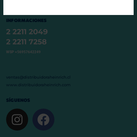
INFORMACIONES
2 2211 2049
2 2211 7258
WSP +56957642249
ventas@distribuidoraheinrich.cl
www.distribuidoraheinrich.com
SÍGUENOS