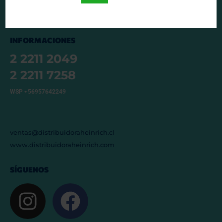
CONTACTO
INFORMACIONES
2 2211 2049
2 2211 7258
WSP +56957642249
ventas@distribuidoraheinrich.cl
www.distribuidoraheinrich.com
SÍGUENOS